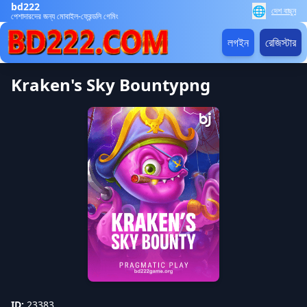
bd222
🌐
দেশ বাছুন
পেশাদারদের জন্য মোবাইল-ফ্রেন্ডলি গেমিং
লগইন
রেজিস্টার
Kraken's Sky Bountypng
ID:
23383